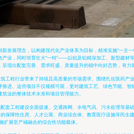
新发展理念，以构建现代化产业体系为目标，精准实施“一主一特
色产业，同时培育壮大“一特”——以铝及铝精深加工、新型建材
，呈现出配套完善、需求旺盛、质量提升的稳中向好态势，有力
为建筑工程行业带来了持续且高质量的市场需求。围绕扎佐医药产
序推进。这些项目不仅规模可观，更对建筑工艺、绿色节能、智
建筑业的整体技术水准和项目管理能力。
基础配套工程建设全面提速。交通路网、水电气讯、污水处理等基
套的保障性住房、人才公寓、商业综合体、教育医疗设施等民生
设施扩展至产城融合的综合性功能载体。