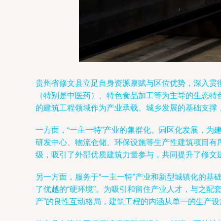
贵州省修文县立足自身资源禀赋与区位优势，深入贯彻
（特别是中医药）、特色食品加工等为主导的生态特
的建筑工程领域作为产业承载、城乡发展的基础支撑
一方面，“一主一特”产业的集群化、园区化发展，
研发中心、物流仓储、环保设施等生产性建筑项目有
级，吸引了外部优质建筑力量参与，共同提升了修文
另一方面，服务于“一主一特”产业和新型城镇化的
了优越的“硬环境”。为吸引和留住产业人才，与之配
产”的良性互动格局，建筑工程的内涵从单一的生产